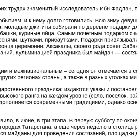
воих трудах знаменитый исследователь Ибн Фадлан, 
бытием, и к нему долго готовились. Всю зиму деву
а, молодые джигиты собирали по деревне подарки д
 рубашки, куриные яйца. Самым почетным подарком с
снями, шутками, прибаутками. Подарки привязывали
конца церемонии. Аксакалы, своего рода совет Саба
заний. Кульминацией праздника был майдан — состя
м и межнациональным – сегодня он отмечается в сел
других регионах страны, а также в разных уголках м
арственного праздника: издаются указы и постановл
высокого ранга на каждом уровне (село, поселок, ра
дополняется современными традициями, однако осно
вило, в июне, в три этапа. В первую субботу по око
городах Татарстана, а еще через неделю в столице 
ся майданы для проведения состязаний, площадки д