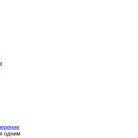
м
амерение
я одним