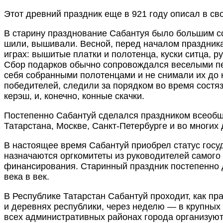
Этот древний праздник еще в 921 году описал в с
В старину празднование Сабантуя было большим со
шили, вышивали. Весной, перед началом праздник
играх: вышитые платки и полотенца, куски ситца,
Сбор подарков обычно сопровождался веселыми пе
себя собранными полотенцами и не снимали их до 
победителей, следили за порядком во время состя
керэш, и, конечно, конные скачки.
Постепенно Сабантуй сделался праздником всеобщи
Татарстана, Москве, Санкт-Петербурге и во многих 
В настоящее время Сабантуй приобрел статус госуд
назначаются оргкомитеты из руководителей самого 
финансирования. Старинный праздник постепенно 
века в век.
В Республике Татарстан Сабантуй проходит, как пра
и деревнях республики, через неделю — в крупных 
всех административных районах города организуют