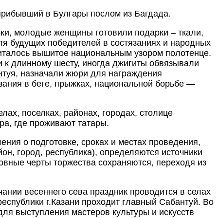
прибывший в Булгары послом из Багдада.
шки, молодые женщины готовили подарки – ткали,
ля будущих победителей в состязаниях и народных
читалось вышитое национальным узором полотенце.
 к длинному шесту, иногда джигиты обвязывали
нтуя, назначали жюри для награждения
зания в беге, прыжках, национальной борьбе —
ах, поселках, районах, городах, столице
ира, где проживают татары.
ения о подготовке, сроках и местах проведения,
йон, город, республика), определяются источники
вные черты торжества сохраняются, переходя из
нчании весеннего сева праздник проводится в селах
республики г.Казани проходит главный Сабантуй. Во
ля выступления мастеров культуры и искусств