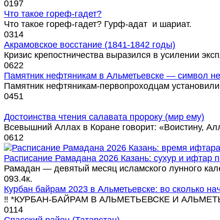
0
197
Что такое гореф-гадет?
Что такое гореф-гадет? Гурф-адат и шариат.
0
314
Акрамовское восстание (1841-1842 годы)
Кризис крепостничества выразился в усилении экс
0
622
Памятник нефтяникам в Альметьевске — символ н
Памятник нефтяникам-первопроходцам установили
0
451
Достоинства чтения салавата пророку (мир ему)
Всевышний Аллах в Коране говорит: «Воистину, Ал
0
612
Расписание Рамадана 2026 Казань: сухур и ифтар 
Рамадан — девятый месяц исламского лунного кале
0
93.4к.
Курбан байрам 2023 в Альметьевске: во сколько на
‼️ *КУРБАН-БАЙРАМ В АЛЬМЕТЬЕВСКЕ И АЛЬМЕТ
0
114
Спасский район (Татарстан)