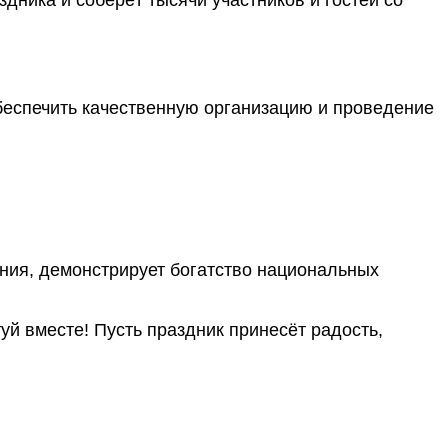
дника и соберёт тысячи участников и гостей со
беспечить качественную организацию и проведение
ения, демонстрирует богатство национальных
й вместе! Пусть праздник принесёт радость,