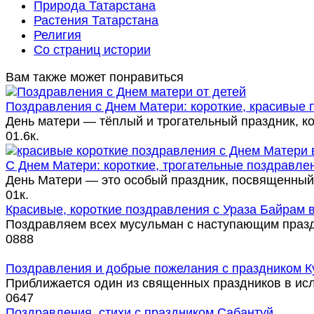
Природа Татарстана
Растения Татарстана
Религия
Со страниц истории
Вам также может понравиться
Поздравления с Днем Матери: короткие, красивые
День матери — тёплый и трогательный праздник, к
0
1.6к.
С Днем Матери: короткие, трогательные поздравле
День Матери — это особый праздник, посвященный
0
1к.
Красивые, короткие поздравления с Ураза Байрам в
Поздравляем всех мусульман с наступающим праз
0
888
Поздравления и добрые пожелания с праздником Ку
Приближается один из священных праздников в ис
0
647
Поздравления, стихи с праздником Сабантуй