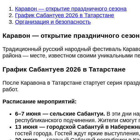
Каравон — открытие праздничного сезона
График Сабантуев 2026 в Татарстане
Организация и безопасность
Каравон — открытие праздничного сезон
Традиционный русский народный фестиваль Каравон
района — месте, известном своими уникальными п
График Сабантуев 2026 в Татарстане
После Каравона в Татарстане стартует серия пра
работ.
Расписание мероприятий:
6–7 июня — сельские Сабантуи.
В эти дни на
республиканского подчинения. Жители смогут п
13 июня — городской Сабантуй в Набережн
гостей города. Гостей ждут яркие выступления