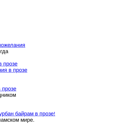
 пожелания
огда
ния в прозе
 прозе
дником
рбан байрам в прозе!
ламском мире.