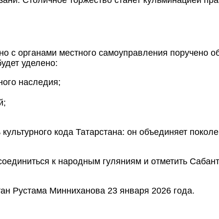
ани. Столичное торжество станет кульминацией праз
но с органами местного самоуправления поручено о
удет уделено:
ного наследия;
й;
ь культурного кода Татарстана: он объединяет покол
оединиться к народным гуляниям и отметить Сабанту
ан Рустама Минниханова 23 января 2026 года.