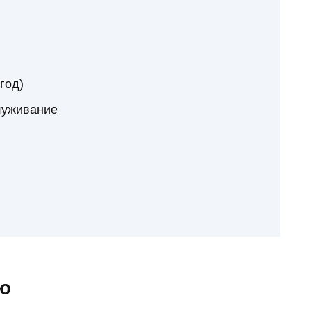
год)
луживание
ию