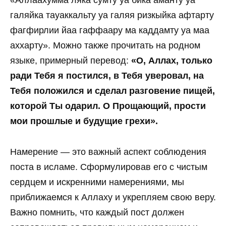
«Аллаахумма ляка сумту уа бика аманту уа
галяйка тауаккальту уа галяя ризкыйка афтарту
фагфирлии йаа гаффаару ма каддамту уа маа
аххарту». Можно также прочитать на родном
языке, примерный перевод:
«О, Аллах, только
ради Тебя я постился, в Тебя уверовал, на
Тебя положился и сделал разговение пищей,
которой Ты одарил. О Прощающий, прости
мои прошлые и будущие грехи».
Намерение — это важный аспект соблюдения
поста в исламе. Сформулировав его с чистым
сердцем и искренними намерениями, мы
приближаемся к Аллаху и укрепляем свою веру.
Важно помнить, что каждый пост должен