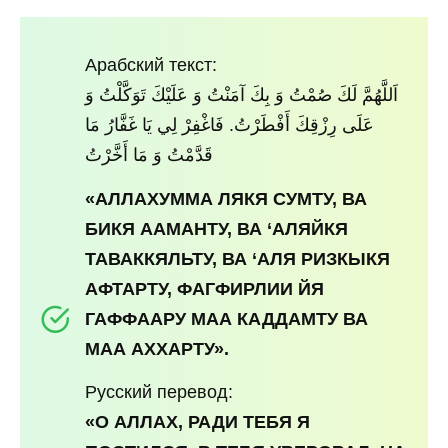
Арабский текст:
اَللَّهُمَّ لَكَ صُمْتُ وَ بِكَ آمَنْتُ وَ عَلَيْكَ تَوَكَّلْتُ وَ
عَلَى رِزْقِكَ أَفْطَرْتُ. فَاغْفِرْ لِي يَا غَفَّارُ مَا
قَدَّمْتُ وَ مَا أَخَّرْتُ
«АЛЛАХУММА ЛЯКЯ СУМТУ, ВА
БИКЯ ААМАНТУ, ВА ‘АЛЯЙКЯ
ТАВАККЯЛЬТУ, ВА ‘АЛЯ РИЗКЫКЯ
АФТАРТУ, ФАГФИРЛИИ ЙЯ
ГАФФААРУ МАА КАДДАМТУ ВА
МАА АХХАРТУ».
Русский перевод:
«О АЛЛАХ, РАДИ ТЕБЯ Я