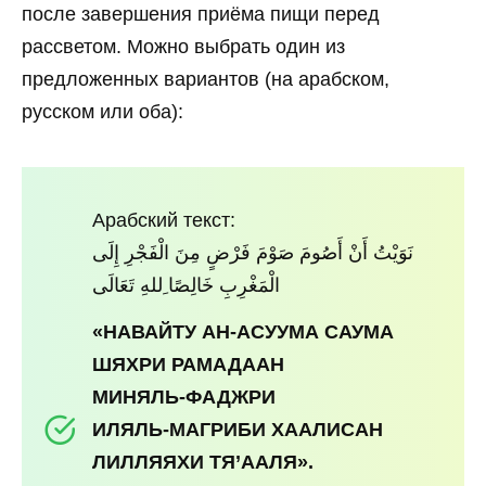
после завершения приёма пищи перед
рассветом. Можно выбрать один из
предложенных вариантов (на арабском,
русском или оба):
Арабский текст:
نَوَيْتُ أَنْ أَصُومَ صَوْمَ فَرْضٍ مِنَ الْفَجْرِ إِلَى
الْمَغْرِبِ خَالِصًا ِللهِ تَعَالَى
«НАВАЙТУ АН‑АСУУМА САУМА
ШЯХРИ РАМАДААН
МИНЯЛЬ‑ФАДЖРИ
ИЛЯЛЬ‑МАГРИБИ ХААЛИСАН
ЛИЛЛЯЯХИ ТЯ’ААЛЯ».