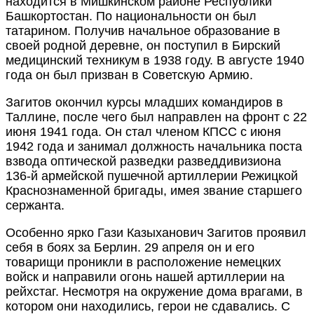
находится в Мишкинском районе Республики
Башкортостан. По национальности он был
татарином. Получив начальное образование в
своей родной деревне, он поступил в Бирский
медицинский техникум в 1938 году. В августе 1940
года он был призван в Советскую Армию.
Загитов окончил курсы младших командиров в
Таллине, после чего был направлен на фронт с 22
июня 1941 года. Он стал членом КПСС с июня
1942 года и занимал должность начальника поста
взвода оптической разведки разведдивизиона
136-й армейской пушечной артиллерии Режицкой
Краснознаменной бригады, имея звание старшего
сержанта.
Особенно ярко Гази Казыханович Загитов проявил
себя в боях за Берлин. 29 апреля он и его
товарищи проникли в расположение немецких
войск и направили огонь нашей артиллерии на
рейхстаг. Несмотря на окружение дома врагами, в
котором они находились, герои не сдавались. С