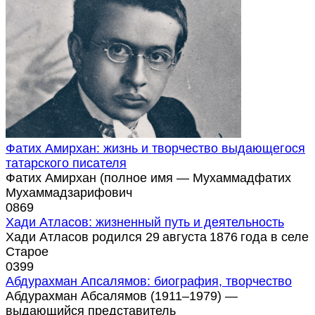
Фатих Амирхан: жизнь и творчество выдающегося
татарского писателя
Фатих Амирхан (полное имя — Мухаммадфатих
Мухаммадзарифович
0
869
Хади Атласов: жизненный путь и деятельность
Хади Атласов родился 29 августа 1876 года в селе
Старое
0
399
Абдурахман Апсалямов: биография, творчество
Абдурахман Абсалямов (1911–1979) —
выдающийся представитель