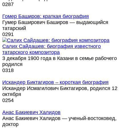
0
287
Гомер Баширов: краткая биография
Гумер Баширович Баширов — выдающийся
татарский
0
291
Салих Сайдашев: биография известного
татарского композитора
3 декабря 1900 года в Казани в семье рабочего
родился
0
318
Искандер Биктагиров – короткая биография
Искандер Исмагилович Биктагиров, родился 12
октября
0
254
Анас Бакиевич Халидов
Анас Бакиевич Халидов — ученый-востоковед,
доктор