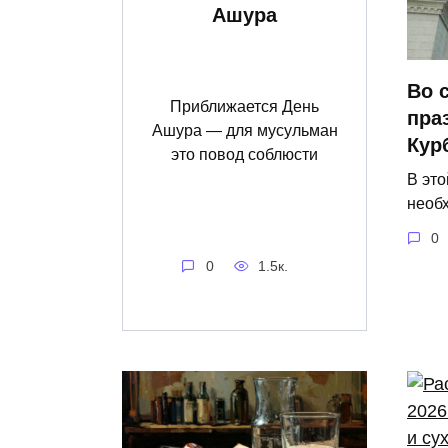
Ашура
Во 
Приближается День
пра
Ашура — для мусульман
Кур
это повод соблюсти
В это
необ
0
0
1.5к.