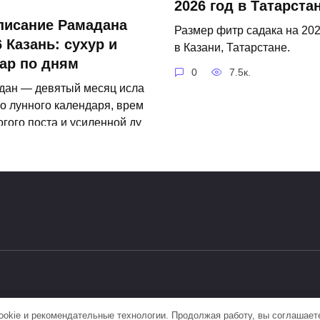
2026 год в Татарста
писание Рамадана
Размер фитр садака на 202
 Казань: сухур и
в Казани, Татарстане.
ар по дням
0
7.5к.
дан — девятый месяц исла
о лунного календаря, врем
огого поста и усиленной ду
й практики для мусульман.
93.3к.
okie и рекомендательные технологии. Продолжая работу, вы соглашает