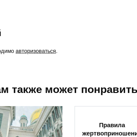
й
ходимо
авторизоваться
.
м также может понравит
Правила
жертвоприношен