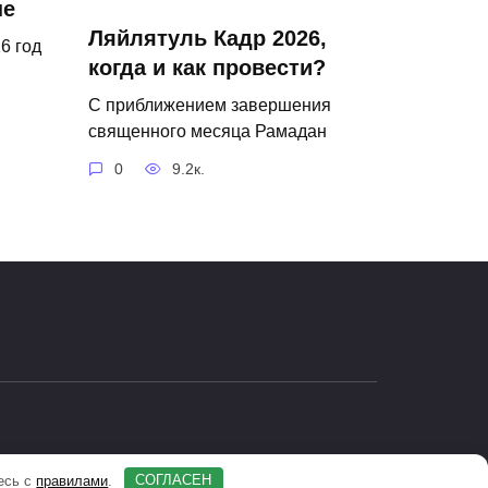
не
Ляйлятуль Кадр 2026,
6 год
когда и как провести?
С приближением завершения
священного месяца Рамадан
0
9.2к.
есь с
правилами
.
СОГЛАСЕН