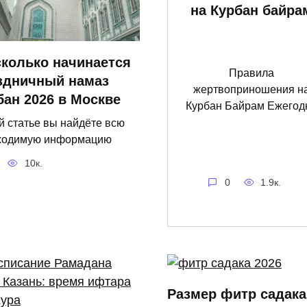
на Курбан байра
сколько начинается
Правила
здничный намаз
жертвоприношения н
бан 2026 в Москве
Курбан Байрам Ежегод
й статье вы найдёте всю
ходимую информацию
10к.
0
1.9к.
Размер фитр садака