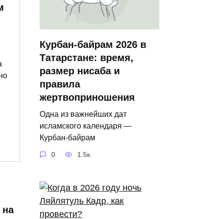
м
Курбан‑байрам 2026 в
Татарстане: время,
а
размер нисаба и
но
правила
жертвоприношения
Одна из важнейших дат
исламского календаря —
Курбан‑байрам
0
1.5к.
 на