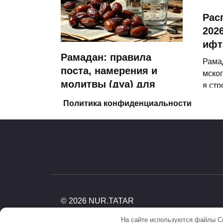
Рас
2026
ифт
Рамадан: правила
Рама
поста, намерения и
мског
молитвы (дуа) для
я стр
сухура и ифтара
ховно
Политика конфиденциальности
С наступлением священного
0
месяца Рамадан у мусульман
0
21.4к.
© 2026 NUR.TATAR
На сайте используются файлы Co