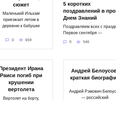
5 коротких
сюжет
поздравлений в про
Маленький Ильхам
Днем Знаний
приезжает летом в
деревню к бабушке
Поздравляем всех с празд
Первое сентября —
0
659
0
546
Президент Ирана
Андрей Белоусов
Раиси погиб при
краткая биограф
крушении
вертолета
Андрей Рэмович Белоу
— российский
Вертолет на борту,
государственный
которого находился
президент Ирана