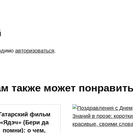
й
ходимо
авторизоваться
.
м также может понравит
Татарский фильм
«Ядэч» (Бери да
помни): о чем,