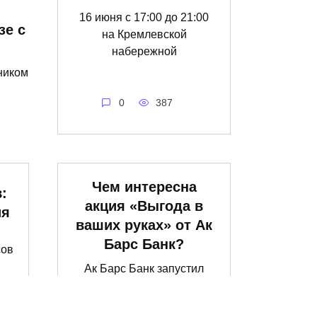
16 июня с 17:00 до 21:00
зе с
на Кремлевской
набережной
ником
0
387
Чем интересна
:
акция «Выгода в
ия
ваших руках» от Ак
Барс Банк?
сов
Ак Барс Банк запустил
акцию «Выгода в ваших
руках»