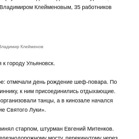
м Владимиром Клейменовым, 35 работников
 Владимир Клейменов
 к городу Ульяновск.
е: отмечали день рождение шеф-повара. По
иннику, к ним присоединились отдыхающие.
организовали танцы, а в кинозале начался
е Святого Луки».
принял старпом, штурман Евгений Митенков.
елезнодорожному мосту, перекинутому через